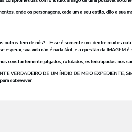
abeças comprometidas com o futuro, âmago de uma possível notori
s, onde os personagens, cada um a seu estilo, dão a sua mens
 outros tem de nós? Esse é somente um, dentre muitos outros
 se esperar, sua vida não é nada fácil, e a questão da IMAGEM é
mos constantemente julgados, rotulados, esteriotipados; nos sã
NTE VERDADEIRO DE UM ÍNDIO DE MEIO EXPEDIENTE, Sherman 
 para sobreviver.