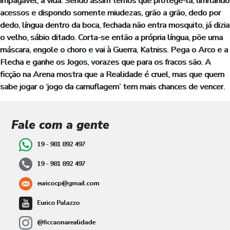
impagável, a vida. Sendo assim temos que protegê-la, limitando
acessos e dispondo somente miudezas, grão a grão, dedo por
dedo, língua dentro da boca, fechada não entra mosquito, já dizia
o velho, sábio ditado. Corta-se então a própria língua, põe uma
máscara, engole o choro e vai à Guerra, Katniss. Pega o Arco e a
Flecha e ganhe os Jogos, vorazes que para os fracos são. A
ficção na Arena mostra que a Realidade é cruel, mas que quem
sabe jogar o ‘jogo da camuflagem’ tem mais chances de vencer.
Fale com a gente
19 - 981 892 497
19 - 981 892 497
euricocp@gmail.com
Eurico Palazzo
@ficcaonarealidade