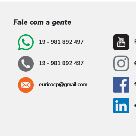
Fale com a gente
E
19 - 981 892 497
@
19 - 981 892 497
f
euricocp@gmail.com
e