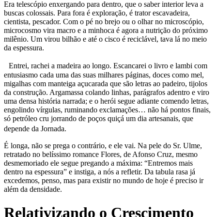
Era telescópio enxergando para dentro, que o saber interior leva a
buscas colossais. Para fora é exploração, é trator escavadeira,
cientista, pescador. Com o pé no brejo ou o olhar no microscópio,
microcosmo vira macro e a minhoca é agora a nutrição do próximo
milênio. Um virou bilhão e até o cisco é reciclável, tava lá no meio
da espessura.
Entrei, rachei a madeira ao longo. Escancarei o livro e lambi com
entusiasmo cada uma das suas milhares páginas, doces como mel,
migalhas com manteiga açucarada que são letras ao padeiro, tijolos
da construção. Argamassa colando linhas, parágrafos adentro e viro
uma densa história narrada; e o herói segue adiante comendo letras,
engolindo vírgulas, ruminando exclamações… não há pontos finais,
só petróleo cru jorrando de poços quiçá um dia artesanais, que
depende da Jornada.
É longa, não se prega o contrário, e ele vai. Na pele do Sr. Ulme,
retratado no belíssimo romance Flores, de Afonso Cruz, mesmo
desmemoriado ele segue pregando a máxima: “Entremos mais
dentro na espessura” e instiga, a nós a refletir. Da tabula rasa já
excedemos, penso, mas para existir no mundo de hoje é preciso ir
além da densidade.
Relativizando o Crescimento