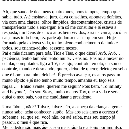
Ah, que saudade dos meus quatro anos, bons tempos, tempo que
sabia, tudo. Até ensinava, juro, dava conselhos, apontava defeitos,
via com uma clareza, olhos límpidos, descontaminados, cristais de
transparência tudo a enxergar. Era só me consultar e lá estava a
resposta, um Deus de cinco anos bem vividos, xixi na cama, cocô na
calça mas tudo bem, fez parte ajudou-me a ser quem sou. Hoje
formado pela extensa vida, tenho pleno conhecimento de tudo e
todos, sou criança-adulto, sessenta meses.
Pai e mãe ficaram para trás. Tios e Tias, o que dizer? Avô, Avó…
paciência, tenho também tenho muita… ensino. Ensino a mexer no
celular, computador, ligo a TV, desligo, controle remoto, eu sou o
controle, mando e desmando, quero, deixo de querer, deleto; eu sei o
que é bom para mim, deleite! É preciso avançar, os anos passam
muito rápido e já não tenho muito tempo, amanhã eu faço seis,
rugas… Então avante, querem me seguir? Pois bem, ‘To infinity
and beyond’, não sou Story, muito menos Toy, que a vida é séria,
quiçá o meu país, vou me candidatar a presidente.
Uma fábula, não?! Talvez, talvez não, a cabeça da criança a gente
nunca sabe, acha conhecer, supõe. Mas aos seis anos a certeza é
soberana, sei que sei, você não, ou até saiba, mas seu tempo já
passou, o meu é que fica.
Meus dedos são mais ágeis, sou mais rápido e até ajo por impulso,