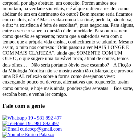
corporal, por algo abstrato, um conceito. Porém ambos nos
importam, na verdade são vitais, e é aí que o dilema reside: como
abdicar de um em detrimento do outro? Bom mesmo seria ficarmos
com os dois, não!? Mas a vida-como-ela-não-é, perfeita, não deixa,
e diz: “a existência é feita de escolhas”, pura negociata. Para alguns,
entre o ver e o saber, a questão é de prioridade. Para outros, nem
como questão se apresenta; rezam que a sabedoria vem com o
tempo, que a própria vida ensina, conhecimento se adquire. Mesmo
assim, o mito nos contesta: “Odin passou a ver MAIS LONGE E
COM MAIS CLAREZA”, ainda que SOMENTE COM UM
OLHO, o que sugere uma louvável troca; afinal de contas, temos
dois olhos… Não seria portanto óbvio esse escambo? A Ficção
da Mitologia Nórdica não se mostra assim tão disfarçada; e provoca
uma REAL reflexão sobre a forma como desejamos viver:
enxergando pouco ou deveras, alternativas que requererão, assim
como outrora, e hoje mais ainda, ponderações sensatas . Boa sorte,
escolha bem, e venha ler comigo.
Fale com a gente
19 - 981 892 497
19 - 981 892 497
euricocp@gmail.com
Eurico Palazzo