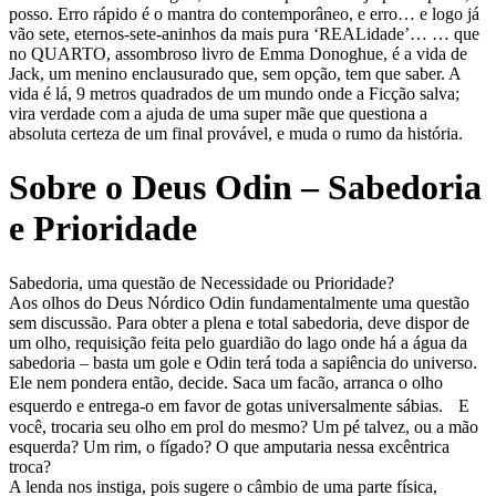
posso. Erro rápido é o mantra do contemporâneo, e erro… e logo já
vão sete, eternos-sete-aninhos da mais pura ‘REALidade’… … que
no QUARTO, assombroso livro de Emma Donoghue, é a vida de
Jack, um menino enclausurado que, sem opção, tem que saber. A
vida é lá, 9 metros quadrados de um mundo onde a Ficção salva;
vira verdade com a ajuda de uma super mãe que questiona a
absoluta certeza de um final provável, e muda o rumo da história.
Sobre o Deus Odin – Sabedoria
e Prioridade
Sabedoria, uma questão de Necessidade ou Prioridade?
Aos olhos do Deus Nórdico Odin fundamentalmente uma questão
sem discussão. Para obter a plena e total sabedoria, deve dispor de
um olho, requisição feita pelo guardião do lago onde há a água da
sabedoria – basta um gole e Odin terá toda a sapiência do universo.
Ele nem pondera então, decide. Saca um facão, arranca o olho
esquerdo e entrega-o em favor de gotas universalmente sábias. E
você, trocaria seu olho em prol do mesmo? Um pé talvez, ou a mão
esquerda? Um rim, o fígado? O que amputaria nessa excêntrica
troca?
A lenda nos instiga, pois sugere o câmbio de uma parte física,