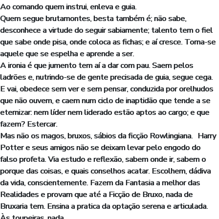
Ao comando quem instrui, enleva e guia.
Quem segue brutamontes, besta também é; não sabe,
desconhece a virtude do seguir sabiamente; talento tem o fiel
que sabe onde pisa, onde coloca as fichas; e aí cresce. Torna-se
aquele que se espelha e aprende a ser.
A ironia é que jumento tem aí a dar com pau. Saem pelos
ladrões e, nutrindo-se de gente precisada de guia, segue cega.
E vai, obedece sem ver e sem pensar, conduzida por orelhudos
que não ouvem, e caem num ciclo de inaptidão que tende a se
eternizar: nem líder nem liderado estão aptos ao cargo; e que
fazem? Estercar.
Mas não os magos, bruxos, sábios da ficção Rowlingiana. Harry
Potter e seus amigos não se deixam levar pelo engodo do
falso profeta. Via estudo e reflexão, sabem onde ir, sabem o
porque das coisas, e quais conselhos acatar. Escolhem, dádiva
da vida, conscientemente. Fazem da Fantasia a melhor das
Realidades e provam que até a Ficção de Bruxo, nada de
Bruxaria tem. Ensina a pratica da optação serena e articulada.
Às toupeiras, nada.