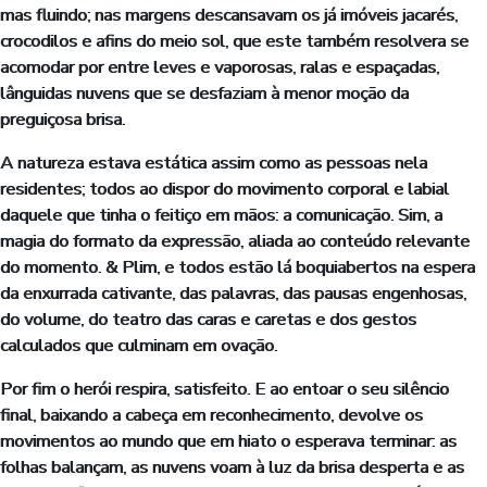
mas fluindo; nas margens descansavam os já imóveis jacarés,
crocodilos e afins do meio sol, que este também resolvera se
acomodar por entre leves e vaporosas, ralas e espaçadas,
lânguidas nuvens que se desfaziam à menor moção da
preguiçosa brisa.
A natureza estava estática assim como as pessoas nela
residentes; todos ao dispor do movimento corporal e labial
daquele que tinha o feitiço em mãos: a comunicação. Sim, a
magia do formato da expressão, aliada ao conteúdo relevante
do momento. & Plim, e todos estão lá boquiabertos na espera
da enxurrada cativante, das palavras, das pausas engenhosas,
do volume, do teatro das caras e caretas e dos gestos
calculados que culminam em ovação.
Por fim o herói respira, satisfeito. E ao entoar o seu silêncio
final, baixando a cabeça em reconhecimento, devolve os
movimentos ao mundo que em hiato o esperava terminar: as
folhas balançam, as nuvens voam à luz da brisa desperta e as