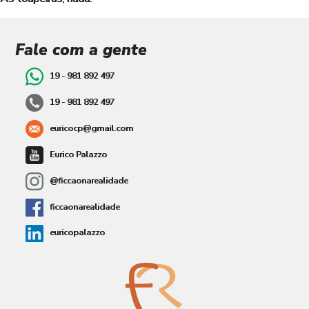
Fale com a gente
19 - 981 892 497
19 - 981 892 497
euricocp@gmail.com
Eurico Palazzo
@ficcaonarealidade
ficcaonarealidade
euricopalazzo