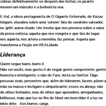
zebras definitivamente se despem das listras; os jacarés
mexem um músculo e a borboleta voa.
E Axl, o idoso protagonista de O Gigante Enterrado, de Kazuo
Ishguro, elucubra sobre uma ‘solene’ fala do cavaleiro salvador,
no ‘grifo’ acima citado. Um trecho que nos provoca sobre a valor
da prosa exitosa, aquela que nos congela e que tira do lugar,
nos aquieta, nos altera a memória, faz pensar. Aquela que
transforma a Ficção em REALidade.
Liderança
Quem segue burro, burro é.
Não sei vocês, mas gosto é de seguir gente competente; gente
honesta e inteligente; e não de Face, Insta ou twitter. Digo
pessoas reais, presentes que, além de liderarem, fazem, põem a
mão na massa e instigam o simpatizante; esses eu abraço, não
de olhos fechados, mas de olhos que aprendem, arreganhados,
brilhosos, mais que luz no fim do túnel um bom líder é a luz no
início dele. Aos burros, carga.