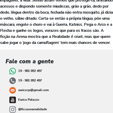
impagável, a vida. Sendo assim temos que protegê-la, limitando
acessos e dispondo somente miudezas, grão a grão, dedo por
dedo, língua dentro da boca, fechada não entra mosquito, já dizia
o velho, sábio ditado. Corta-se então a própria língua, põe uma
máscara, engole o choro e vai à Guerra, Katniss. Pega o Arco e a
Flecha e ganhe os Jogos, vorazes que para os fracos são. A
ficção na Arena mostra que a Realidade é cruel, mas que quem
sabe jogar o ‘jogo da camuflagem’ tem mais chances de vencer.
Fale com a gente
19 - 981 892 497
19 - 981 892 497
euricocp@gmail.com
Eurico Palazzo
@ficcaonarealidade