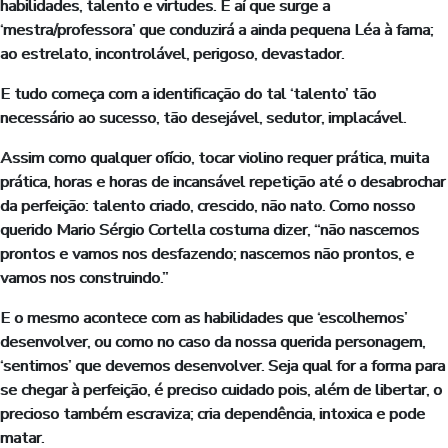
habilidades, talento e virtudes. É aí que surge a
‘mestra/professora’ que conduzirá a ainda pequena Léa à fama;
ao estrelato, incontrolável, perigoso, devastador.
E tudo começa com a identificação do tal ‘talento’ tão
necessário ao sucesso, tão desejável, sedutor, implacável.
Assim como qualquer ofício, tocar violino requer prática, muita
prática, horas e horas de incansável repetição até o desabrochar
da perfeição: talento criado, crescido, não nato. Como nosso
querido Mario Sérgio Cortella costuma dizer, “não nascemos
prontos e vamos nos desfazendo; nascemos não prontos, e
vamos nos construindo.”
E o mesmo acontece com as habilidades que ‘escolhemos’
desenvolver, ou como no caso da nossa querida personagem,
‘sentimos’ que devemos desenvolver. Seja qual for a forma para
se chegar à perfeição, é preciso cuidado pois, além de libertar, o
precioso também escraviza; cria dependência, intoxica e pode
matar.