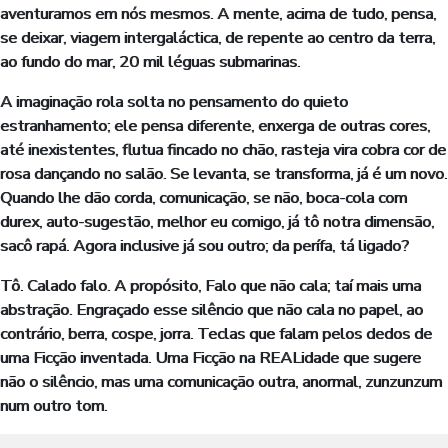
aventuramos em nós mesmos. A mente, acima de tudo, pensa,
se deixar, viagem intergaláctica, de repente ao centro da terra,
ao fundo do mar, 20 mil léguas submarinas.
A imaginação rola solta no pensamento do quieto
estranhamento; ele pensa diferente, enxerga de outras cores,
até inexistentes, flutua fincado no chão, rasteja vira cobra cor de
rosa dançando no salão. Se levanta, se transforma, já é um novo.
Quando lhe dão corda, comunicação, se não, boca-cola com
durex, auto-sugestão, melhor eu comigo, já tô notra dimensão,
sacô rapá. Agora inclusive já sou outro; da perífa, tá ligado?
Tô. Calado falo. A propósito, Falo que não cala; taí mais uma
abstração. Engraçado esse silêncio que não cala no papel, ao
contrário, berra, cospe, jorra. Teclas que falam pelos dedos de
uma Ficção inventada. Uma Ficção na REALidade que sugere
não o silêncio, mas uma comunicação outra, anormal, zunzunzum
num outro tom.