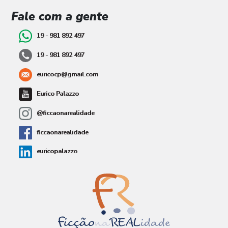
Fale com a gente
19 - 981 892 497
19 - 981 892 497
euricocp@gmail.com
Eurico Palazzo
@ficcaonarealidade
ficcaonarealidade
euricopalazzo