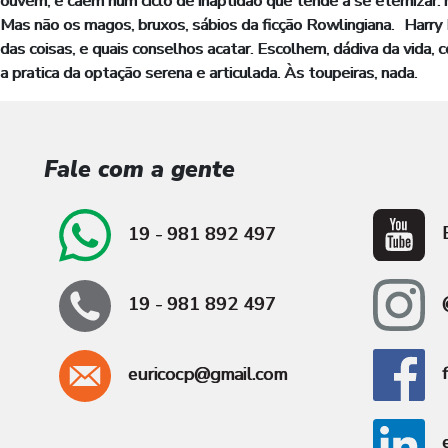
ouvem, e caem num ciclo de inaptidão que tende a se eternizar: 
Mas não os magos, bruxos, sábios da ficção Rowlingiana. Harry 
das coisas, e quais conselhos acatar. Escolhem, dádiva da vida
a pratica da optação serena e articulada. Às toupeiras, nada.
Fale com a gente
E
19 - 981 892 497
@
19 - 981 892 497
f
euricocp@gmail.com
e