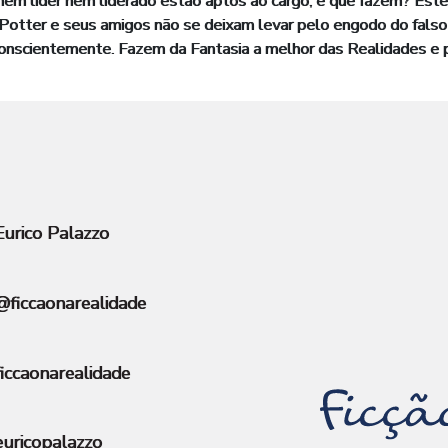
nem líder nem liderado estão aptos ao cargo; e que fazem? Ester
Potter e seus amigos não se deixam levar pelo engodo do falso 
, conscientemente. Fazem da Fantasia a melhor das Realidades e 
urico Palazzo
ficcaonarealidade
iccaonarealidade
uricopalazzo