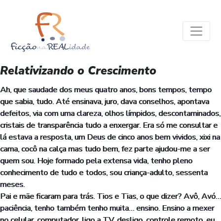
Relativizando o Crescimento
Ah, que saudade dos meus quatro anos, bons tempos, tempo
que sabia, tudo. Até ensinava, juro, dava conselhos, apontava
defeitos, via com uma clareza, olhos límpidos, descontaminados,
cristais de transparência tudo a enxergar. Era só me consultar e
lá estava a resposta, um Deus de cinco anos bem vividos, xixi na
cama, cocô na calça mas tudo bem, fez parte ajudou-me a ser
quem sou. Hoje formado pela extensa vida, tenho pleno
conhecimento de tudo e todos, sou criança-adulto, sessenta
meses.
Pai e mãe ficaram para trás. Tios e Tias, o que dizer? Avô, Avó…
paciência, tenho também tenho muita… ensino. Ensino a mexer
no celular, computador, ligo a TV, desligo, controle remoto, eu