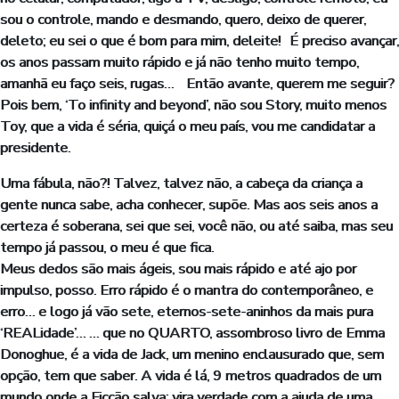
sou o controle, mando e desmando, quero, deixo de querer,
deleto; eu sei o que é bom para mim, deleite! É preciso avançar,
os anos passam muito rápido e já não tenho muito tempo,
amanhã eu faço seis, rugas… Então avante, querem me seguir?
Pois bem, ‘To infinity and beyond’, não sou Story, muito menos
Toy, que a vida é séria, quiçá o meu país, vou me candidatar a
presidente.
Uma fábula, não?! Talvez, talvez não, a cabeça da criança a
gente nunca sabe, acha conhecer, supõe. Mas aos seis anos a
certeza é soberana, sei que sei, você não, ou até saiba, mas seu
tempo já passou, o meu é que fica.
Meus dedos são mais ágeis, sou mais rápido e até ajo por
impulso, posso. Erro rápido é o mantra do contemporâneo, e
erro… e logo já vão sete, eternos-sete-aninhos da mais pura
‘REALidade’… … que no QUARTO, assombroso livro de Emma
Donoghue, é a vida de Jack, um menino enclausurado que, sem
opção, tem que saber. A vida é lá, 9 metros quadrados de um
mundo onde a Ficção salva; vira verdade com a ajuda de uma