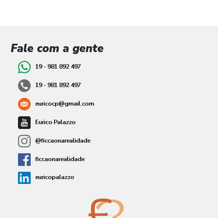
Fale com a gente
19 - 981 892 497
19 - 981 892 497
euricocp@gmail.com
Eurico Palazzo
@ficcaonarealidade
ficcaonarealidade
euricopalazzo