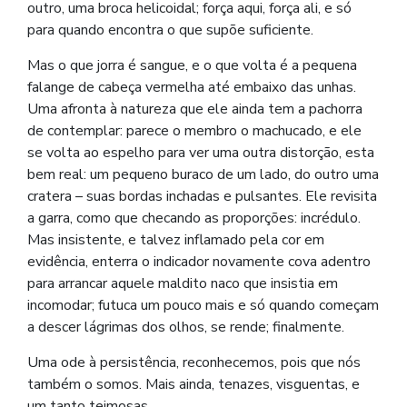
outro, uma broca helicoidal; força aqui, força ali, e só
para quando encontra o que supõe suficiente.
Mas o que jorra é sangue, e o que volta é a pequena
falange de cabeça vermelha até embaixo das unhas.
Uma afronta à natureza que ele ainda tem a pachorra
de contemplar: parece o membro o machucado, e ele
se volta ao espelho para ver uma outra distorção, esta
bem real: um pequeno buraco de um lado, do outro uma
cratera – suas bordas inchadas e pulsantes. Ele revisita
a garra, como que checando as proporções: incrédulo.
Mas insistente, e talvez inflamado pela cor em
evidência, enterra o indicador novamente cova adentro
para arrancar aquele maldito naco que insistia em
incomodar; futuca um pouco mais e só quando começam
a descer lágrimas dos olhos, se rende; finalmente.
Uma ode à persistência, reconhecemos, pois que nós
também o somos. Mais ainda, tenazes, visguentas, e
um tanto teimosas.