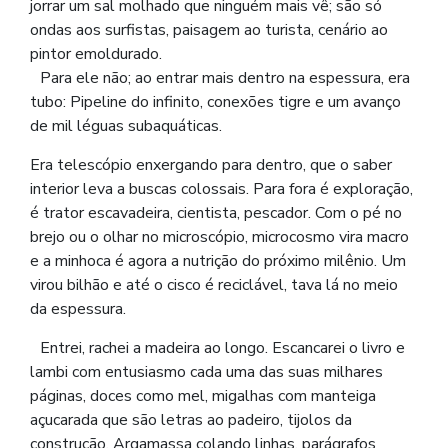
jorrar um sal molhado que ninguém mais vê; são só
ondas aos surfistas, paisagem ao turista, cenário ao
pintor emoldurado.
Para ele não; ao entrar mais dentro na espessura, era
tubo: Pipeline do infinito, conexões tigre e um avanço
de mil léguas subaquáticas.
Era telescópio enxergando para dentro, que o saber
interior leva a buscas colossais. Para fora é exploração,
é trator escavadeira, cientista, pescador. Com o pé no
brejo ou o olhar no microscópio, microcosmo vira macro
e a minhoca é agora a nutrição do próximo milênio. Um
virou bilhão e até o cisco é reciclável, tava lá no meio
da espessura.
Entrei, rachei a madeira ao longo. Escancarei o livro e
lambi com entusiasmo cada uma das suas milhares
páginas, doces como mel, migalhas com manteiga
açucarada que são letras ao padeiro, tijolos da
construção. Argamassa colando linhas, parágrafos