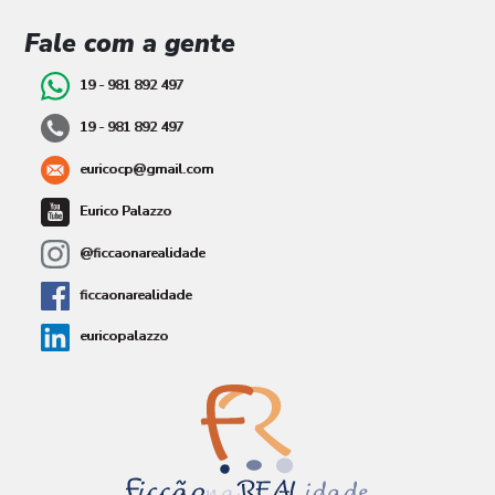
Fale com a gente
19 - 981 892 497
19 - 981 892 497
euricocp@gmail.com
Eurico Palazzo
@ficcaonarealidade
ficcaonarealidade
euricopalazzo