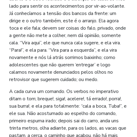
lado para sentir os acontecimentos por vir-ao-volante.
Já conhecíamos a tensão dos bancos da frente: um
dirige e o outro também, este é o arranjo. Ela agora
toca e ele fala; devem ser coisas do falo, privado, onde
a gente não mete a colher, nem dá opinião, somente
cala. “Vira aqui”, ele que nunca cala sugere, e ela vira.
“Para!”, e ela para. “Vira para a esquerda”, e ela vira
novamente e nós lá atrás sorrimos baixinho; como
adolescentes que não querem ‘entregar’ e logo
calamos novamente denunciados pelos olhos no
retrovisor que sugerem cuidado; ou medo.
A cada curva um comando. Os verbos no imperativo
ditam o tom; breque!, siga!, acelere!, tá errado!, porra!,
sua burra!, e ela para totalmente: “cala a boca, Tuba!”, e
ele sua. Não acostumado ao espelho do comando,
primeiro espuma irado; depois sai do carro, anda uns
trinta metros, olha adiante, para os lados, as vacas que
pastam, a cerca, o caminho que acabou, não há mais