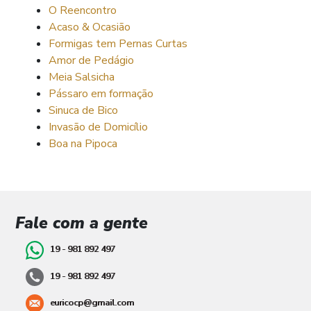
O Reencontro
Acaso & Ocasião
Formigas tem Pernas Curtas
Amor de Pedágio
Meia Salsicha
Pássaro em formação
Sinuca de Bico
Invasão de Domicílio
Boa na Pipoca
Fale com a gente
19 - 981 892 497
19 - 981 892 497
euricocp@gmail.com