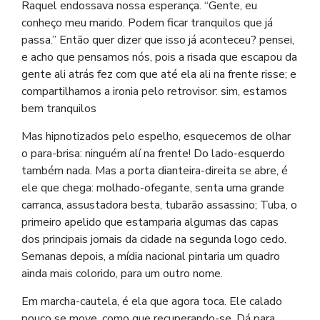
Raquel endossava nossa esperança. “Gente, eu
conheço meu marido. Podem ficar tranquilos que já
passa.” Então quer dizer que isso já aconteceu? pensei,
e acho que pensamos nós, pois a risada que escapou da
gente ali atrás fez com que até ela ali na frente risse; e
compartilhamos a ironia pelo retrovisor: sim, estamos
bem tranquilos
Mas hipnotizados pelo espelho, esquecemos de olhar
o para-brisa: ninguém alí na frente! Do lado-esquerdo
também nada. Mas a porta dianteira-direita se abre, é
ele que chega: molhado-ofegante, senta uma grande
carranca, assustadora besta, tubarão assassino; Tuba, o
primeiro apelido que estamparia algumas das capas
dos principais jornais da cidade na segunda logo cedo.
Semanas depois, a mídia nacional pintaria um quadro
ainda mais colorido, para um outro nome.
Em marcha-cautela, é ela que agora toca. Ele calado
pouco se move, como que recuperando-se. Dá para