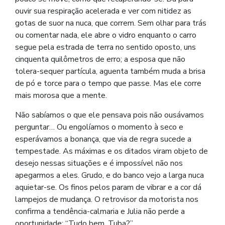
ouvir sua respiração acelerada e ver com nitidez as
gotas de suor na nuca, que correm. Sem olhar para trás
ou comentar nada, ele abre o vidro enquanto o carro
segue pela estrada de terra no sentido oposto, uns
cinquenta quilômetros de erro; a esposa que não
tolera-sequer partícula, aguenta também muda a brisa
de pó e torce para o tempo que passe. Mas ele corre
mais morosa que a mente.
Não sabíamos o que ele pensava pois não ousávamos
perguntar… Ou engolíamos o momento à seco e
esperávamos a bonança, que via de regra sucede a
tempestade. As máximas e os ditados viram objeto de
desejo nessas situações e é impossível não nos
apegarmos a eles. Grudo, e do banco vejo a larga nuca
aquietar-se. Os finos pelos param de vibrar e a cor dá
lampejos de mudança. O retrovisor da motorista nos
confirma a tendência-calmaria e Julia não perde a
oportunidade: “Tudo bem, Tuba?”