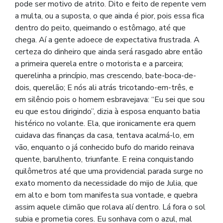
pode ser motivo de atrito. Dito e feito de repente vem
a multa, ou a suposta, o que ainda é pior, pois essa fica
dentro do peito, queimando o estômago, até que
chega. Aí a gente adoece de expectativa frustrada. A
certeza do dinheiro que ainda será rasgado abre então
a primeira querela entre o motorista e a parceira;
querelinha a princípio, mas crescendo, bate-boca-de-
dois, querelão; E nós ali atrás tricotando-em-três, e
em silêncio pois o homem esbravejava: “Eu sei que sou
eu que estou dirigindo”, dizia à esposa enquanto batia
histérico no volante. Ela, que ironicamente era quem
cuidava das finanças da casa, tentava acalmá-lo, em
vão, enquanto o já conhecido bufo do marido reinava
quente, barulhento, triunfante. E reina conquistando
quilômetros até que uma providencial parada surge no
exato momento da necessidade do mijo de Julia, que
em alto e bom tom manifesta sua vontade, e quebra
assim aquele climão que rolava alí dentro. Lá fora o sol
subia e prometia cores. Eu sonhava com o azul, mal