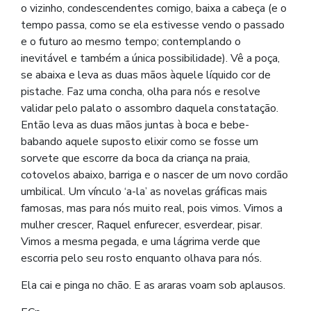
o vizinho, condescendentes comigo, baixa a cabeça (e o
tempo passa, como se ela estivesse vendo o passado
e o futuro ao mesmo tempo; contemplando o
inevitável e também a única possibilidade). Vê a poça,
se abaixa e leva as duas mãos àquele líquido cor de
pistache. Faz uma concha, olha para nós e resolve
validar pelo palato o assombro daquela constatação.
Então leva as duas mãos juntas à boca e bebe-
babando aquele suposto elixir como se fosse um
sorvete que escorre da boca da criança na praia,
cotovelos abaixo, barriga e o nascer de um novo cordão
umbilical. Um vínculo ‘a-la’ as novelas gráficas mais
famosas, mas para nós muito real, pois vimos. Vimos a
mulher crescer, Raquel enfurecer, esverdear, pisar.
Vimos a mesma pegada, e uma lágrima verde que
escorria pelo seu rosto enquanto olhava para nós.
Ela cai e pinga no chão. E as araras voam sob aplausos.