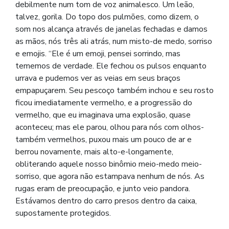
debilmente num tom de voz animalesco. Um leão,
talvez, gorila. Do topo dos pulmões, como dizem, o
som nos alcança através de janelas fechadas e damos
as mãos, nós três ali atrás, num misto-de medo, sorriso
e emojis. “Ele é um emoji, pensei sorrindo, mas
tememos de verdade. Ele fechou os pulsos enquanto
urrava e pudemos ver as veias em seus braços
empapuçarem. Seu pescoço também inchou e seu rosto
ficou imediatamente vermelho, e a progressão do
vermelho, que eu imaginava uma explosão, quase
aconteceu; mas ele parou, olhou para nós com olhos-
também vermelhos, puxou mais um pouco de ar e
berrou novamente, mais alto-e-longamente,
obliterando aquele nosso binômio meio-medo meio-
sorriso, que agora não estampava nenhum de nós. As
rugas eram de preocupação, e junto veio pandora.
Estávamos dentro do carro presos dentro da caixa,
supostamente protegidos.