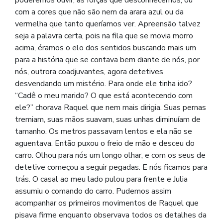
poderemos ouvir, as forças que desconhecemos, ou
com a cores que não são nem da arara azul ou da
vermelha que tanto queríamos ver. Apreensão talvez
seja a palavra certa, pois na fila que se movia morro
acima, éramos o elo dos sentidos buscando mais um
para a história que se contava bem diante de nós, por
nós, outrora coadjuvantes, agora detetives
desvendando um mistério. Para onde ele tinha ido?
“Cadê o meu marido? O que está acontecendo com
ele?” chorava Raquel que nem mais dirigia. Suas pernas
tremiam, suas mãos suavam, suas unhas diminuíam de
tamanho. Os metros passavam lentos e ela não se
aguentava. Então puxou o freio de mão e desceu do
carro. Olhou para nós um longo olhar, e com os seus de
detetive começou a seguir pegadas. E nós ficamos para
trás. O casal ao meu lado pulou para frente e Julia
assumiu o comando do carro. Pudemos assim
acompanhar os primeiros movimentos de Raquel que
pisava firme enquanto observava todos os detalhes da