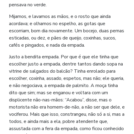
pensava no verde.
Mijamos, e lavamos as mãos, e o rosto que ainda
acordava; e olhamos no espelho, as gotas que
escorriam, bom dia novamente. Um bocejo, duas pernas
esticadas, ou dez, e pães de queijo, coxinhas, sucos,
cafés e pingados, e nada da empada.
Justo a bendita empada. Por que é que ele tinha que
escolher justo a empada, dentre tantos dando sopa na
vitrine de salgados do balcão? Tinha enrolado para
escolher, coxinha, assado, espetos, mas não; ele queria,
e não negociava, a empada de palmito. A moça tinha
dito que sim; mas se enganou e voltara com um
displicente não-nas-mãos: “Acabou”, disse, mas o
motorista não era homem-de-não, a não ser que dele, e
vociferou. Mais que isso, constrangeu, não só a si, mas a
todos, e ainda mais a ela, pobre atendente que,
assustada com a fera da empada, como ficou conhecido