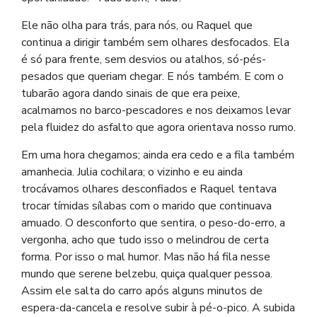
Ele não olha para trás, para nós, ou Raquel que
continua a dirigir também sem olhares desfocados. Ela
é só para frente, sem desvios ou atalhos, só-pés-
pesados que queriam chegar. E nós também. E com o
tubarão agora dando sinais de que era peixe,
acalmamos no barco-pescadores e nos deixamos levar
pela fluidez do asfalto que agora orientava nosso rumo.
Em uma hora chegamos; ainda era cedo e a fila também
amanhecia. Julia cochilara; o vizinho e eu ainda
trocávamos olhares desconfiados e Raquel tentava
trocar tímidas sílabas com o marido que continuava
amuado. O desconforto que sentira, o peso-do-erro, a
vergonha, acho que tudo isso o melindrou de certa
forma. Por isso o mal humor. Mas não há fila nesse
mundo que serene belzebu, quiça qualquer pessoa.
Assim ele salta do carro após alguns minutos de
espera-da-cancela e resolve subir à pé-o-pico. A subida