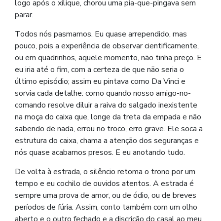
logo após o xilique, chorou uma pia-que-pingava sem
parar.
Todos nós pasmamos. Eu quase arrependido, mas
pouco, pois a experiência de observar cientificamente,
ou em quadrinhos, aquele momento, não tinha preço. E
eu iria até o fim, com a certeza de que não seria o
último episódio; assim eu pintava como Da Vinci e
sorvia cada detalhe: como quando nosso amigo-no-
comando resolve diluir a raiva do salgado inexistente
na moça do caixa que, longe da treta da empada e não
sabendo de nada, errou no troco, erro grave. Ele soca a
estrutura do caixa, chama a atenção dos seguranças e
nós quase acabamos presos. E eu anotando tudo.
De volta à estrada, o silêncio retoma o trono por um
tempo e eu cochilo de ouvidos atentos. A estrada é
sempre uma prova de amor, ou de ódio, ou de breves
períodos de fúria. Assim, conto também com um olho
aberto e o outro fechado e a discrição do casal ao meu